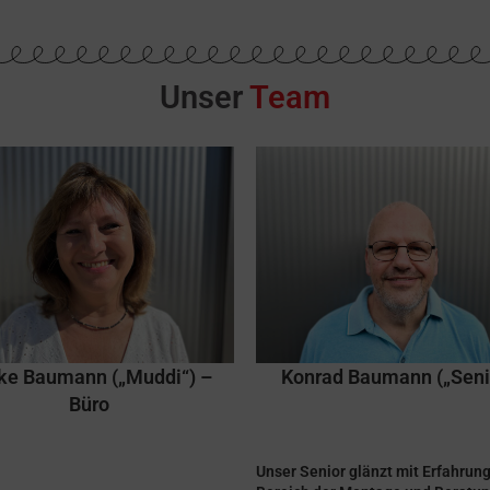
leren Kartons auch. Dafür geb
gerne 5 Sterne.
Unser
Team
ike Baumann („Muddi“) –
Konrad Baumann („Seni
Büro
Unser Senior glänzt mit Erfahrun