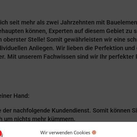
sich seit mehr als zwei Jahrzehnten mit Baueleme
ehaupten können, Experten auf diesem Gebiet zu s
 oberster Stelle! Somit gewährleisten wir eine sch
ividuellen Anliegen. Wir lieben die Perfektion und
r. Mit unserem Fachwissen sind wir Ihr perfekter 
einer Hand:
der nachfolgende Kundendienst. Somit können Si
ch um nichts mehr kümmern.
Wir verwenden Cookies
ich gerne durch unsere Produktpalette stöbern un