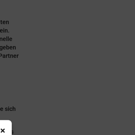
nten
ein.
nelle
 geben
Partner
e sich
d uns